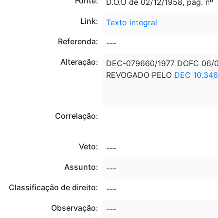
Fonte:
D.O.U de 02/12/1958, pág. nº
Link:
Texto integral
Referenda:
---
Alteração:
DEC-079660/1977 DOFC 06/0
REVOGADO PELO
DEC 10.346
Correlação:
Veto:
---
Assunto:
---
Classificação de direito:
---
Observação:
---