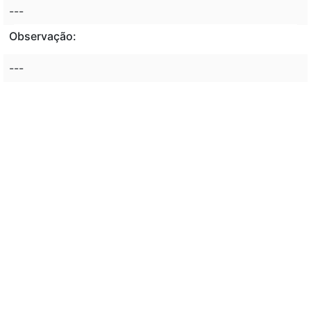
---
Observação:
---