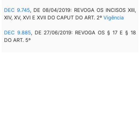
DEC 9.745
, DE 08/04/2019: REVOGA OS INCISOS XIII,
XIV, XV, XVI E XVII DO CAPUT DO ART. 2º
Vigência
DEC 9.885
, DE 27/06/2019: REVOGA OS § 17 E § 18
DO ART. 5º
REVOGADO PELO
DEC 10.044
, DE 04/10/2019
Correlação:
RES/CAMEX 11, DE 25/04/2005 - D.O.U. DE
27/04/2005, P. 12: REGIMENTO INTERNO DA CAMEX
RES/CONSELHO DE GOVERNO/CAMEX 16, DE
20/03/2008 - D.O.U. DE 27/03/2008, P. 2: INSTITUI O
GRUPO TÉCNICO DE FACILITAÇÃO DO COMÉRCIO -
GTFAC E APROVA O REGIMENTO INTERNO