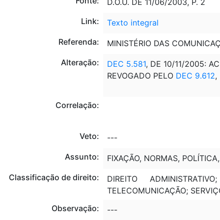
Fonte:
D.O.U. DE 11/06/2003, P. 2
Link:
Texto integral
Referenda:
MINISTÉRIO DAS COMUNICA
Alteração:
DEC 5.581
, DE 10/11/2005: 
REVOGADO PELO
DEC 9.612
,
Correlação:
Veto:
---
Assunto:
FIXAÇÃO, NORMAS, POLÍTICA
Classificação de direito:
DIREITO ADMINISTRATIV
TELECOMUNICAÇÃO; SERVIÇO
Observação:
---