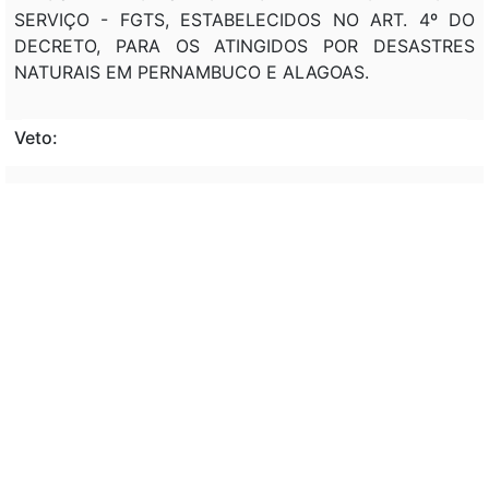
SERVIÇO - FGTS, ESTABELECIDOS NO ART. 4º DO
DECRETO, PARA OS ATINGIDOS POR DESASTRES
NATURAIS EM PERNAMBUCO E ALAGOAS.
Veto:
---
Assunto:
REGULAMENTAÇÃO, DISPOSITIVOS, NORMAS, SAQUE,
(FGTS), HIPÓTESE, DESASTRE, CHUVA, INUNDAÇÃO,
CALAMIDADE PÚBLICA, EMERGÊNCIA.
Classificação de direito:
DIREITO TRIBUTÁRIO; OUTRAS ESPÉCIES DE
TRIBUTOS; CONTRIBUIÇÕES SOCIAIS
Observação: