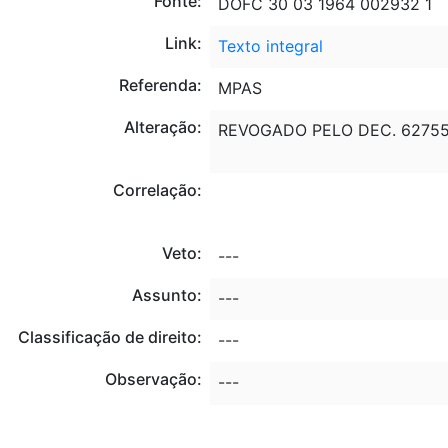
Fonte:
DOFC 30 03 1964 002932 1
Link:
Texto integral
Referenda:
MPAS
Alteração:
REVOGADO PELO DEC. 62755 
Correlação:
Veto:
---
Assunto:
---
Classificação de direito:
---
Observação:
---