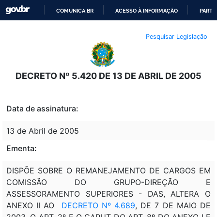
COMUNICA BR
ACESSO À INFORMAÇÃO
PARTI
IR
Pesquisar Legislação
PARA
O
CONTEÚDO
DECRETO Nº 5.420 DE 13 DE ABRIL DE 2005
Data de assinatura:
13 de Abril de 2005
Ementa:
DISPÕE SOBRE O REMANEJAMENTO DE CARGOS EM
COMISSÃO DO GRUPO-DIREÇÃO E
ASSESSORAMENTO SUPERIORES - DAS, ALTERA O
ANEXO II AO
DECRETO Nº 4.689
, DE 7 DE MAIO DE
2003, O ART. 2º E O CAPUT DO ART. 8º DO ANEXO I E