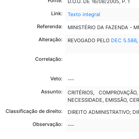
Fonte:
D.O.U. DE 16/08/2005, P. 1
Link:
Texto integral
Referenda:
MINISTÉRIO DA FAZENDA - M
Alteração:
REVOGADO PELO
DEC 5.586
,
Correlação:
Veto:
---
Assunto:
CRITÉRIOS, COMPROVAÇÃO
NECESSIDADE, EMISSÃO, CERT
Classificação de direito:
DIREITO ADMINISTRATIVO; DI
Observação:
---