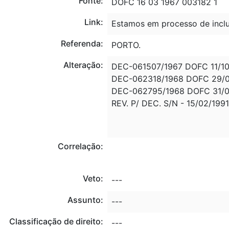
Fonte:
DOFC 16 03 1967 003182 1
Link:
Estamos em processo de inclu
Referenda:
PORTO.
Alteração:
DEC-061507/1967 DOFC 11/1
DEC-062318/1968 DOFC 29/
DEC-062795/1968 DOFC 31/0
REV. P/ DEC. S/N - 15/02/1991
Correlação:
Veto:
---
Assunto:
---
Classificação de direito:
---