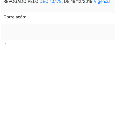
REVOGADO PELO
DEC 10.179
, DE 18/12/2019
Vigência
Correlação:
Veto:
---
Assunto:
---
Classificação de direito:
---
Observação: