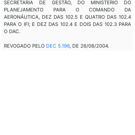
SECRETARIA DE GESTÃO, DO MINISTERIO DO
PLANEJAMENTO PARA O COMANDO DA
AERONÁUTICA, DEZ DAS 102.5 E QUATRO DAS 102.4
PARA O IFI; E DEZ DAS 102.4 E DOIS DAS 102.3 PARA
O DAC.
REVOGADO PELO
DEC 5.196
, DE 26/08/2004.
Correlação:
PRT/MAER 339 - D.O. DE 03/05/1993, P. 5818:
REGULAMENTO DO COMGAR.
PRT/MAER 583 - D.O. DE 19/07/1993, P. 10021:
REGULAMENTO DO GABAER.
PRT/MAER 352 - D.O. DE 27/04/1994, P. 6121:
REGULAMENTO DO ILA.