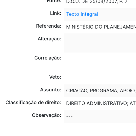
Fonte:
D.O.U. DE 25/04/2007, P. 7
Link:
Texto integral
Referenda:
MINISTÉRIO DO PLANEJAMEN
Alteração:
Correlação:
Veto:
---
Assunto:
CRIAÇÃO, PROGRAMA, APOIO
Classificação de direito:
DIREITO ADMINISTRATIVO; 
Observação:
---