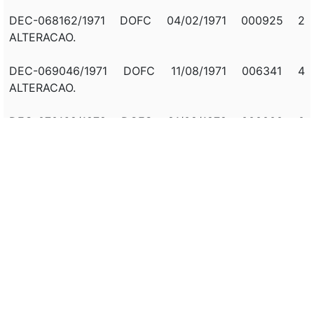
DEC-068162/1971 DOFC 04/02/1971 000925 2
ALTERACAO.
DEC-069046/1971 DOFC 11/08/1971 006341 4
ALTERACAO.
DEC-070162/1972 DOFC 21/02/1972 000000 0
REVOGACAO.
REVOGADO PELO DEC. S/N - 25/04/1991.
Correlação:
DEC-062281/1968 DOFC 21/02/1968 000000 0
DEC-062548/1968 DOFC 18/04/1968 000000 0
DEC-062790/1968 DOFC 31/05/1968 000000 0