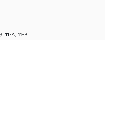
 11-A, 11-B,
 INCISOS III, IV, V, VI, VII, VIII DO § 2º, O
13-A.