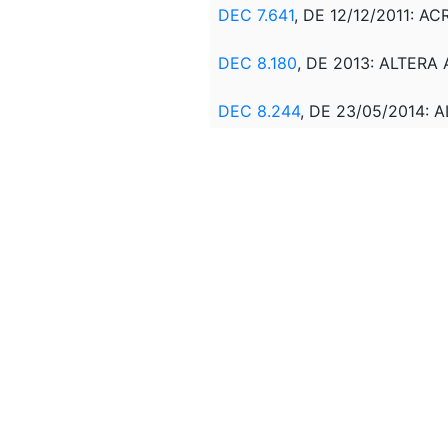
DEC 7.641
, DE 12/12/2011: A
DEC 8.180
, DE 2013: ALTERA 
DEC 8.244
, DE 23/05/2014: AL
DEC 8.726
, DE 27/04/2016: A
DEC 8.943,
DE 27/12/2016: ALTE
§3º E O § 4º DO ART. 3º; O AR
DEC 9.220
, DE 25/06/2018: A
DEC 10.179
, DE 18/12/2019: R
DEC 10.426
, DE 16/07/2020: 
REVOGADO PELO
DECRETO Nº