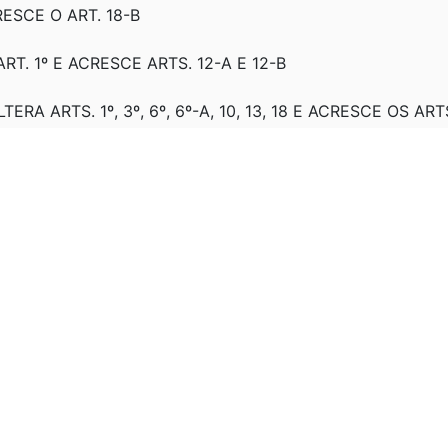
CRESCE O ART. 18-B
ART. 1º E ACRESCE ARTS. 12-A E 12-B
TERA ARTS. 1º, 3º, 6º, 6º-A, 10, 13, 18 E ACRESCE OS ARTS.
LTERA ART. 1º
RA ARTS. 1º, 2º, 3º, 6º-B, 7º, 10, 13, 13-A, 18, 18-A. REVOGA
T. 3º-A; O INCISO VII DO § 1º DO ART. 13 E O § 1º DO ART. 
LTERA ARTS. 12-A, 13, 18 E 18-A
EVOGA § 1º, § 2º E § 5º DO ART. 13
Vigência
O INCISO III DO § 1º DO ART. 1º; E OS ARTS. 12-A E 12-B
 11.531
, DE 16/05/2023
Vigência