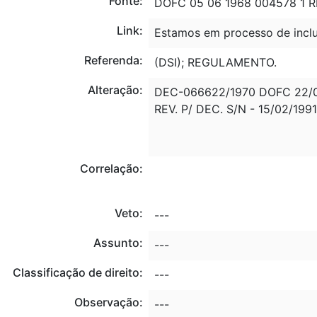
Fonte:
DOFC 05 06 1968 004578 1 R
Link:
Estamos em processo de inclu
Referenda:
(DSI); REGULAMENTO.
Alteração:
DEC-066622/1970 DOFC 22/0
REV. P/ DEC. S/N - 15/02/1991
Correlação:
Veto:
---
Assunto:
---
Classificação de direito:
---
Observação:
---