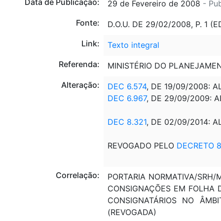
Data de Publicação:
29 de Fevereiro de 2008
- Pu
Fonte:
D.O.U. DE 29/02/2008, P. 1 (
Link:
Texto integral
Referenda:
MINISTÉRIO DO PLANEJAME
Alteração:
DEC 6.574
, DE 19/09/2008: AL
DEC 6.967
, DE 29/09/2009: A
DEC 8.321
, DE 02/09/2014: A
REVOGADO PELO
DECRETO 8
Correlação:
PORTARIA NORMATIVA/SRH/MP
CONSIGNAÇÕES EM FOLHA D
CONSIGNATÁRIOS NO ÂMBIT
(REVOGADA)