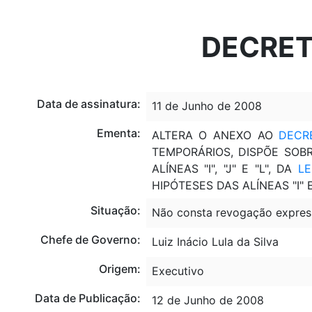
Portal do Governo Brasileiro
Atualize sua Barra de Governo
DECRETO
Data de assinatura:
11 de Junho de 2008
Ementa:
ALTERA O ANEXO AO
DECRE
TEMPORÁRIOS, DISPÕE SOBR
ALÍNEAS "I", "J" E "L", DA
LEI
HIPÓTESES DAS ALÍNEAS "I" E
Situação:
Não consta revogação expres
Chefe de Governo:
Luiz Inácio Lula da Silva
Origem:
Executivo
Data de Publicação:
12 de Junho de 2008