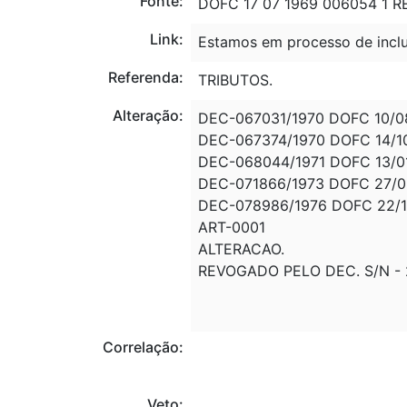
Fonte:
DOFC 17 07 1969 006054 1 R
Link:
Estamos em processo de inclu
Referenda:
TRIBUTOS.
Alteração:
DEC-067031/1970 DOFC 10/0
DEC-067374/1970 DOFC 14/1
DEC-068044/1971 DOFC 13/0
DEC-071866/1973 DOFC 27/0
DEC-078986/1976 DOFC 22/1
ART-0001
ALTERACAO.
REVOGADO PELO DEC. S/N - 2
Correlação:
Veto:
---