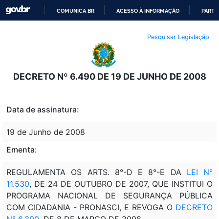
COMUNICA BR
ACESSO À INFORMAÇÃO
PARTI
IR
Pesquisar Legislação
PARA
O
CONTEÚDO
DECRETO Nº 6.490 DE 19 DE JUNHO DE 2008
Data de assinatura:
19 de Junho de 2008
Ementa:
REGULAMENTA OS ARTS. 8°-D E 8°-E DA
LEI N°
11.530
, DE 24 DE OUTUBRO DE 2007, QUE INSTITUI O
PROGRAMA NACIONAL DE SEGURANÇA PÚBLICA
COM CIDADANIA - PRONASCI, E REVOGA O
DECRETO
N° 6.390
, DE 8 DE MARÇO DE 2008.