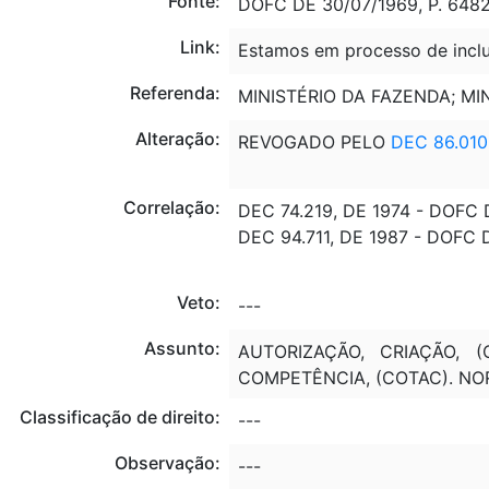
Fonte:
DOFC DE 30/07/1969, P. 648
Link:
Estamos em processo de inclu
Referenda:
MINISTÉRIO DA FAZENDA; M
Alteração:
REVOGADO PELO
DEC 86.010
Correlação:
DEC 74.219, DE 1974 - DOFC D
DEC 94.711, DE 1987 - DOFC D
Veto:
---
Assunto:
AUTORIZAÇÃO, CRIAÇÃO, (
COMPETÊNCIA, (COTAC). NOR
Classificação de direito:
---
Observação:
---