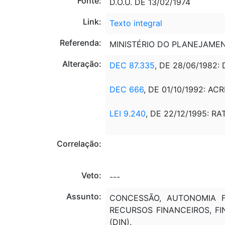
Fonte:
D.O.U. DE 13/02/1974
Link:
Texto integral
Referenda:
MINISTÉRIO DO PLANEJAMEN
Alteração:
DEC 87.335
, DE 28/06/1982
DEC 666
, DE 01/10/1992: AC
LEI 9.240
, DE 22/12/1995: RA
Correlação:
Veto:
---
Assunto:
CONCESSÃO, AUTONOMIA FIN
RECURSOS FINANCEIROS, FINA
(DIN).