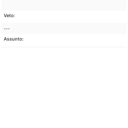
Veto:
---
Assunto:
REGULAMENTAÇÃO, VIAGEM, EXTERIOR, ESTUDO,
SERVIÇO, SERVIDOR, ADMINISTRAÇÃO FEDERAL.
COMPETENCIA, PRESIDENTE DA REPUBLICA,
DELEGAÇÃO DE COMPETENCIA, MINISTRO DE
ESTADO, AUTORIZAÇÃO, SERVIDOR, VIAGEM,
EXTERIOR
Classificação de direito:
---
Observação: