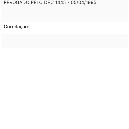
REVOGADO PELO DEC 1445 - 05/04/1995.
Correlação:
Veto:
---
Assunto:
---
Classificação de direito:
---
Observação: