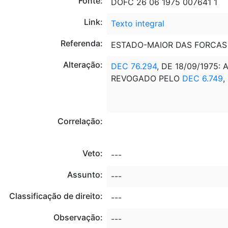
Fonte:
DOFC 26 06 1975 007641 1
Link:
Texto integral
Referenda:
ESTADO-MAIOR DAS FORCAS
Alteração:
DEC 76.294
, DE 18/09/1975
REVOGADO PELO
DEC 6.749
,
Correlação:
Veto:
---
Assunto:
---
Classificação de direito:
---
Observação:
---