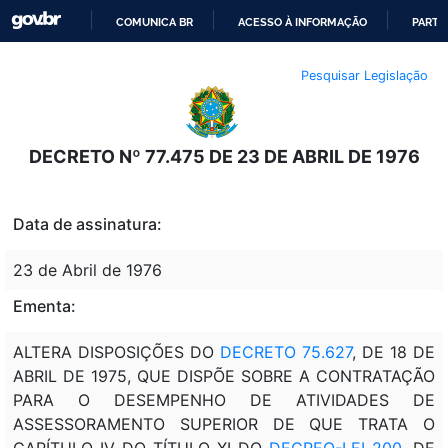
COMUNICA BR
ACESSO À INFORMAÇÃO
PARTI
IR
Pesquisar Legislação
PARA
O
CONTEÚDO
DECRETO Nº 77.475 DE 23 DE ABRIL DE 1976
Data de assinatura:
23 de Abril de 1976
Ementa:
ALTERA DISPOSIÇÕES DO
DECRETO 75.627
, DE 18 DE
ABRIL DE 1975, QUE DISPÕE SOBRE A CONTRATAÇÃO
PARA O DESEMPENHO DE ATIVIDADES DE
ASSESSORAMENTO SUPERIOR DE QUE TRATA O
CAPÍTULO IV DO TÍTULO XI DO
DECREO-LEI 200
, DE