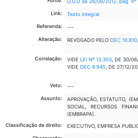
Fonte:
D.O.U de 26/06/2012, pág. nº 
Link:
Texto integral
Referenda:
---
Alteração:
REVOGADO PELO
DEC 10.810
Correlação:
VIDE
LEI Nº 13.303
, DE 30/06
VIDE
DEC 8.945
, DE 27/12/20
Veto:
---
Assunto:
APROVAÇÃO, ESTATUTO, (EMB
SOCIAL, RECURSOS FINAN
(EMBRAPA).
Classificação de direito:
EXECUTIVO, EMPRESA PUBLI
Observação: