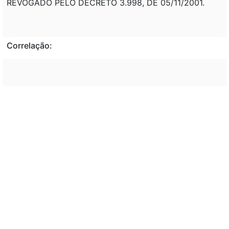
REVOGADO PELO DECRETO 3.998, DE 05/11/2001.
Correlação:
Veto:
---
Assunto:
ALTERAÇÃO, DECRETO FEDERAL, REGULAMENTAÇÃO,
EXÉRCITO, PROMOÇÃO, OFICIAL DA ATIVA, QUADRO
DE PESSOAL, FORÇAS ARMADAS. NORMAS, ACESSO,
PROMOÇÃO, QUALIFICAÇÃO, ANTIGUIDADE,
MERECIMENTO, CAPITÃO, MAJOR, TENENTE
CORONEL, ENGENHEIRO MILITAR, CORONEL,