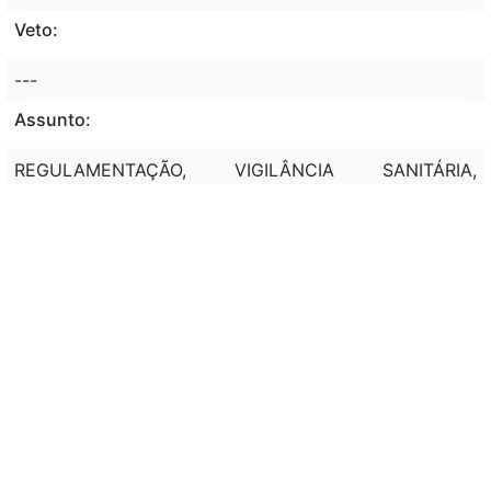
Veto:
---
Assunto:
REGULAMENTAÇÃO, VIGILÂNCIA SANITÁRIA,
PRODUTO FARMACÊUTICO, DROGA, COSMÉTICOS,
PRODUTO DE HIGIENE, SANEANTES
DOMISSANITÁRIOS.
Classificação de direito:
---
Observação:
---