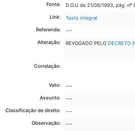
Fonte:
D.O.U de 21/06/1993, pág. nº 
Link:
Texto integral
Referenda:
---
Alteração:
REVOGADO PELO
DECRETO N
Correlação:
Veto:
---
Assunto:
---
Classificação de direito:
---
Observação:
---