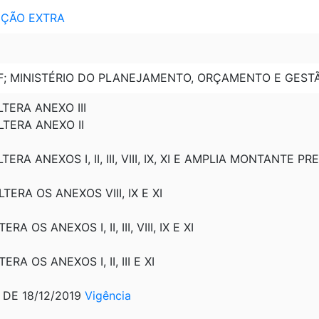
EDIÇÃO EXTRA
MF; MINISTÉRIO DO PLANEJAMENTO, ORÇAMENTO E GEST
LTERA ANEXO III
ALTERA ANEXO II
LTERA ANEXOS I, II, III, VIII, IX, XI E AMPLIA MONTANTE 
LTERA OS ANEXOS VIII, IX E XI
ERA OS ANEXOS I, II, III, VIII, IX E XI
ERA OS ANEXOS I, II, III E XI
, DE 18/12/2019
Vigência