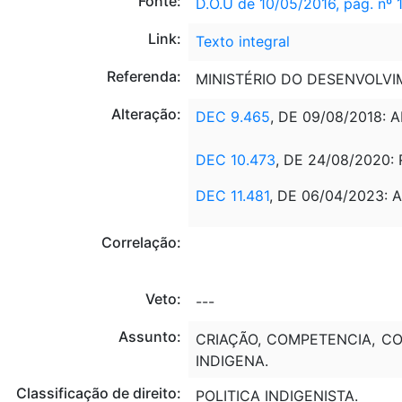
Fonte:
D.O.U de 10/05/2016, pág. nº 
Link:
Texto integral
Referenda:
MINISTÉRIO DO DESENVOLVI
Alteração:
DEC 9.465
, DE 09/08/2018: 
DEC 10.473
, DE 24/08/2020:
DEC 11.481
, DE 06/04/2023: AL
Correlação:
Veto:
---
Assunto:
CRIAÇÃO, COMPETENCIA, C
INDIGENA.
Classificação de direito:
POLITICA INDIGENISTA.