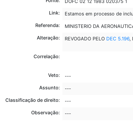
Fonte:
DOFC 02 12 1983 020375 1
Link:
Estamos em processo de inclu
Referenda:
MINISTERIO DA AERONAUTIC
Alteração:
REVOGADO PELO
DEC 5.196
,
Correlação:
Veto:
---
Assunto:
---
Classificação de direito:
---
Observação:
---