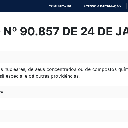
COMUNICA BR
ACESSO À INFORMAÇÃO
IR
PARA
Nº 90.857 DE 24 DE J
O
CONTEÚDO
os nucleares, de seus concentrados ou de compostos quím
ssil especial e dá outras providências.
sa