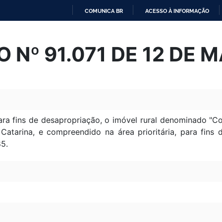
COMUNICA BR
ACESSO À INFORMAÇÃO
IR
PARA
 Nº 91.071 DE 12 DE 
O
CONTEÚDO
para fins de desapropriação, o imóvel rural denominado "C
Catarina, e compreendido na área prioritária, para fins 
85.