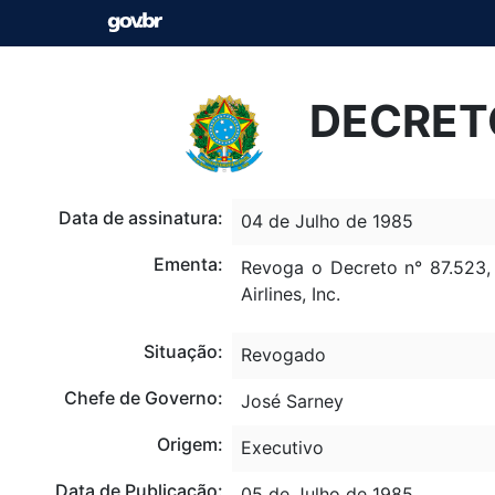
DECRETO
Data de assinatura:
04 de Julho de 1985
Ementa:
Revoga o Decreto n° 87.523,
Airlines, Inc.
Situação:
Revogado
Chefe de Governo:
José Sarney
Origem:
Executivo
Data de Publicação:
05 de Julho de 1985