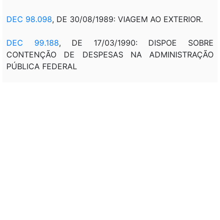
DEC 98.098
, DE 30/08/1989: VIAGEM AO EXTERIOR.
DEC 99.188
, DE 17/03/1990: DISPOE SOBRE
CONTENÇÃO DE DESPESAS NA ADMINISTRAÇÃO
PÚBLICA FEDERAL
DEC 486
, DE 07/04/1992: DISPÕE SOBRE O VALOR
DAS DIARIAS NO EXTERIOR PARA AS AUTORIDADES
QUE MENCIONA
DLG 92
, DE 23/12/1992: DIÁRIAS DO PRESIDENTE DA
REPÚBLICA E MINISTROS DE ESTADO.
DEC 940
, DE 27/09/1993: DISPÕE SOBRE A DIÁRIA NO
EXTERIOR, DO SERVIDOR PÚBLICO CIVIL E MILITAR,
INTEGRANTE DE EQUIPE DE APOIO OU DE COMITIVA
DO PRESIDENTE OU DO VICE-PRESIDENTE DA
REPÚBLICA.