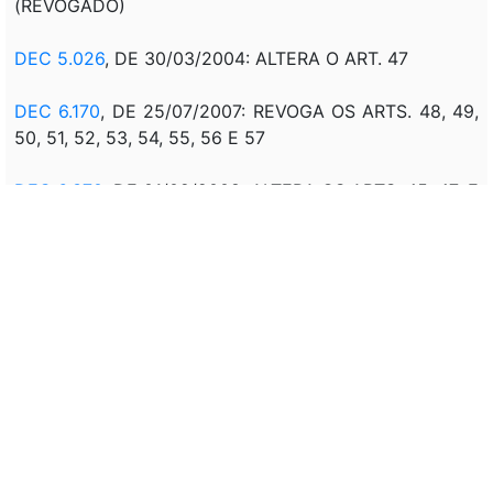
(REVOGADO)
DEC 5.026
, DE 30/03/2004: ALTERA O ART. 47
DEC 6.170
, DE 25/07/2007: REVOGA OS ARTS. 48, 49,
50, 51, 52, 53, 54, 55, 56 E 57
DEC 6.370
, DE 01/02/2008: ALTERA OS ARTS. 45, 47; E
ACRESCE ART. 45-A
DEC 6.708
, DE 23/12/2008: ALTERA O ART. 68
DEC 6.901
, DE 17/07/2009: ACRESCE INCISO III AO
PAR. 6° DO ART. 45
DEC 7.058
, DE 29/12/2009: ALTERA O ART. 96
DEC 7.372
, DE 26/11/2010: ALTERA O ART. 47