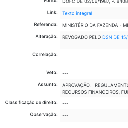
Fonte:
DOFC DE 02/06/1987, P. 8408
Link:
Texto integral
Referenda:
MINISTÉRIO DA FAZENDA - M
Alteração:
REVOGADO PELO
DSN DE 15/
Correlação:
Veto:
---
Assunto:
APROVAÇÃO, REGULAMENTO
RECURSOS FINANCEIROS, F
Classificação de direito:
---
Observação:
---