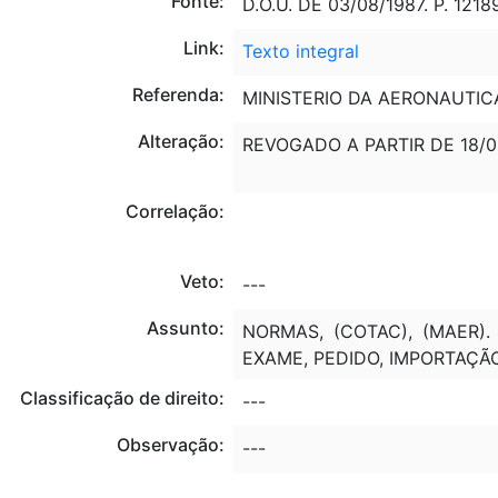
Fonte:
D.O.U. DE 03/08/1987. P. 1218
Link:
Texto integral
Referenda:
MINISTERIO DA AERONAUTIC
Alteração:
REVOGADO A PARTIR DE 18/
Correlação:
Veto:
---
Assunto:
NORMAS, (COTAC), (MAER).
EXAME, PEDIDO, IMPORTAÇÃ
Classificação de direito:
---
Observação:
---