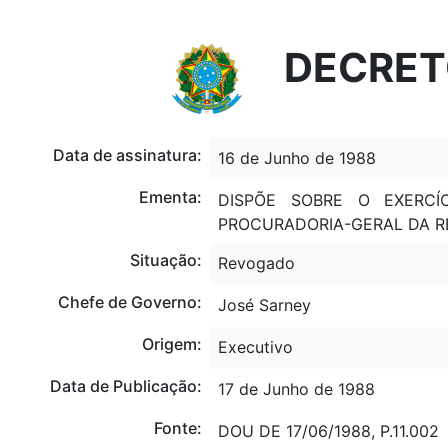
Portal do Governo Brasileiro
Atualize sua Barra de Governo
DECRETO
Data de assinatura:
16 de Junho de 1988
Ementa:
DISPÕE SOBRE O EXERCÍ
PROCURADORIA-GERAL DA RE
Situação:
Revogado
Chefe de Governo:
José Sarney
Origem:
Executivo
Data de Publicação:
17 de Junho de 1988
Fonte:
DOU DE 17/06/1988, P.11.002