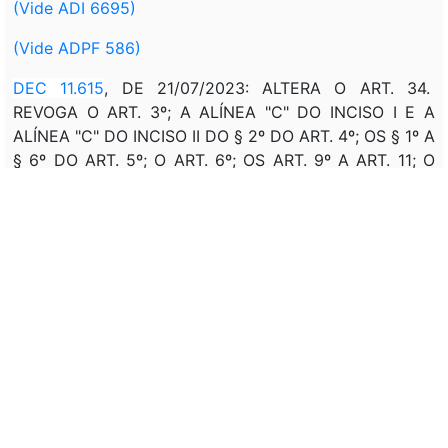
(Vide ADI 6695)
(Vide ADPF 586)
DEC 11.615
, DE 21/07/2023: ALTERA O ART. 34.
REVOGA O ART. 3º; A ALÍNEA "C" DO INCISO I E A
ALÍNEA "C" DO INCISO II DO § 2º DO ART. 4º; OS § 1º A
§ 6º DO ART. 5º; O ART. 6º; OS ART. 9º A ART. 11; O
ART. 16; OS ART. 19 E ART. 20; OS ART. 22 A ART. 24-
A; OS ART. 26 A ART. 29-D; O ART. 32 E OS ART. 45 A
ART. 57-A.
Correlação:
Veto:
---