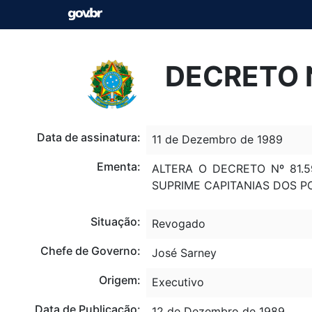
DECRETO N
Data de assinatura:
11 de Dezembro de 1989
Ementa:
ALTERA O DECRETO Nº 81.5
SUPRIME CAPITANIAS DOS P
Situação:
Revogado
Chefe de Governo:
José Sarney
Origem:
Executivo
Data de Publicação:
12 de Dezembro de 1989