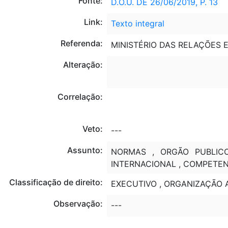
Fonte:
D.O.U. DE 26/06/2019, P. 13
Link:
Texto integral
Referenda:
MINISTÉRIO DAS RELAÇÕES E
Alteração:
Correlação:
Veto:
---
Assunto:
NORMAS , ORGÃO PUBLICO
INTERNACIONAL , COMPETEN
Classificação de direito:
EXECUTIVO , ORGANIZAÇÃO 
Observação:
---