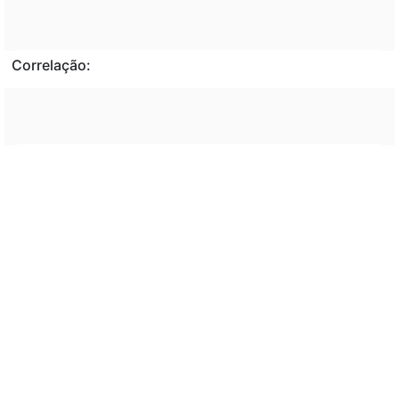
Correlação:
Veto:
---
Assunto:
---
Classificação de direito:
---
Observação: