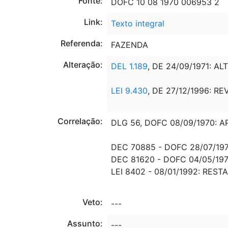
Fonte:
DOFC 10 08 1970 006953 2
Link:
Texto integral
Referenda:
FAZENDA
Alteração:
DEL 1.189
, DE 24/09/1971: AL
LEI 9.430
, DE 27/12/1996: RE
Correlação:
DLG 56, DOFC 08/09/1970: 
DEC 70885 - DOFC 28/07/19
DEC 81620 - DOFC 04/05/19
LEI 8402 - 08/01/1992: REST
Veto:
---
Assunto:
---