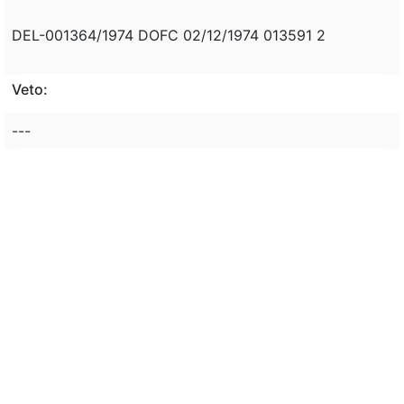
DEL-001364/1974 DOFC 02/12/1974 013591 2
Veto:
---
Assunto:
---
Classificação de direito:
---
Observação:
---