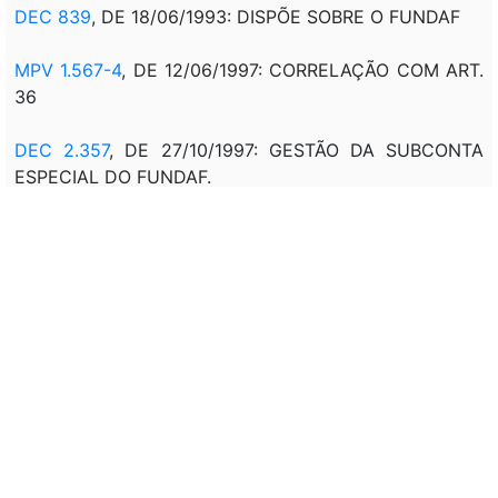
DEC 839
, DE 18/06/1993: DISPÕE SOBRE O FUNDAF
MPV 1.567-4
, DE 12/06/1997: CORRELAÇÃO COM ART.
36
DEC 2.357
, DE 27/10/1997: GESTÃO DA SUBCONTA
ESPECIAL DO FUNDAF.
MPV 1.725
, DE 29/10/1998: VINCULA AO FUNDAF O
PRODUTO DA ARRECADACAO DA TAXA DE
UTILIZAÇÃO DO SISTEMA INTEGRADO DE COMÉRCIO
EXTERIOR(SISCOMEX
VIDE
LCP 214
, DE 16/01/2025
Veto:
---