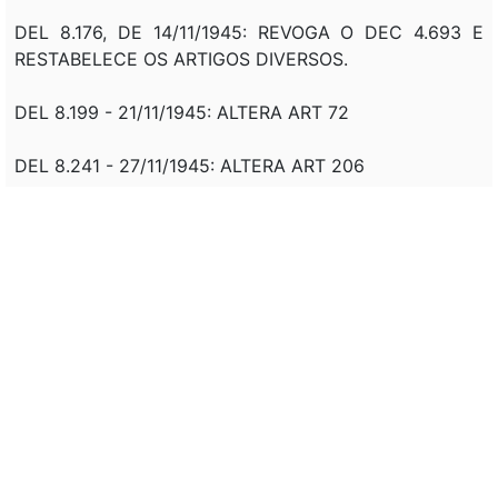
DEL 8.176, DE 14/11/1945: REVOGA O DEC 4.693 E
RESTABELECE OS ARTIGOS DIVERSOS.
DEL 8.199 - 21/11/1945: ALTERA ART 72
DEL 8.241 - 27/11/1945: ALTERA ART 206
DEL 8.253 - 29/11/1945: ALTERA ART 197
DEL 8.397 - 18/12/1945: ALTERA ART 48
DEL 9.177 - 15/04/1946: GRATIFICAÇÃO ESPECIAL
DEL 9.517 - 25/07/1946: ALTERA
DEL 9.687 - 30/08/1946: ALTERA PAR 4 DO ART. 130
OBSERVAÇÃO 1: REVOGADO, TENDO EM VISTA QUE O