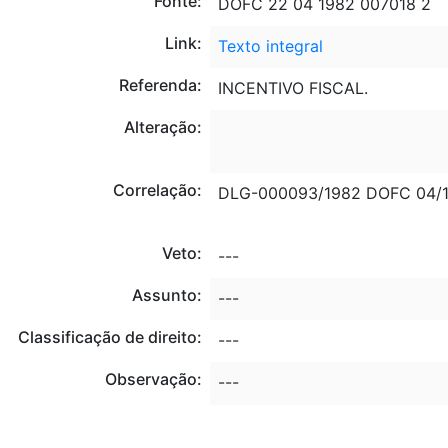
Fonte:
DOFC 22 04 1982 007018 2
Link:
Texto integral
Referenda:
INCENTIVO FISCAL.
Alteração:
Correlação:
DLG-000093/1982 DOFC 04/1
Veto:
---
Assunto:
---
Classificação de direito:
---
Observação:
---