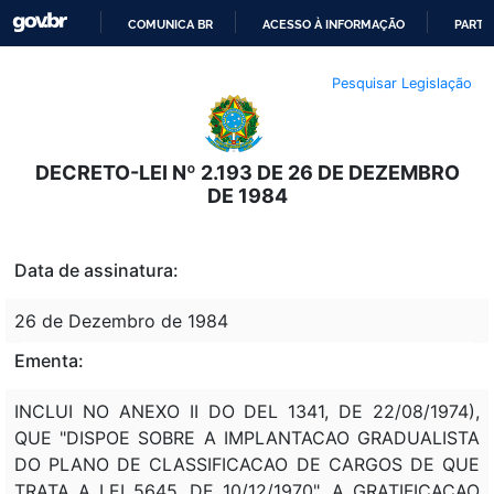
COMUNICA BR
ACESSO À INFORMAÇÃO
PARTI
IR
Pesquisar Legislação
PARA
O
CONTEÚDO
DECRETO-LEI Nº 2.193 DE 26 DE DEZEMBRO
DE 1984
Data de assinatura:
26 de Dezembro de 1984
Ementa:
INCLUI NO ANEXO II DO DEL 1341, DE 22/08/1974),
QUE "DISPOE SOBRE A IMPLANTACAO GRADUALISTA
DO PLANO DE CLASSIFICACAO DE CARGOS DE QUE
TRATA A LEI 5645, DE 10/12/1970", A GRATIFICACAO